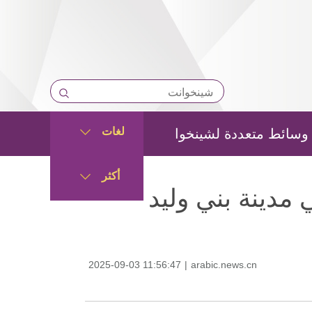
لغات
وسائط متعددة لشينخوا
أكثر
في مدينة بني وليد
2025-09-03 11:56:47
|
arabic.news.cn