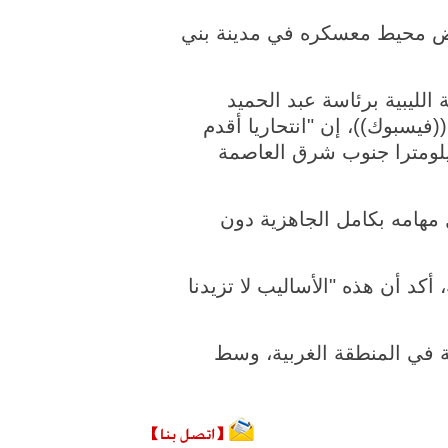
بيا مساء يوم الثلاثاء تعرض محيط معسكره في مدينة بني
 الوحدة الوطنية الليبية برئاسة عبد الحميد
فيسبوك))، إن "انتحاريا أقدم
 نفسه داخل سيارة أمام معسكره في مدينة بني وليد" الواقعة على بعد 180 كيلومترا جنوب شرق العاصمة
مهامه بكامل الجاهزية دون
 أكد أن هذه "الأساليب لا تزيدنا
ية في المنطقة الغربية، وسط