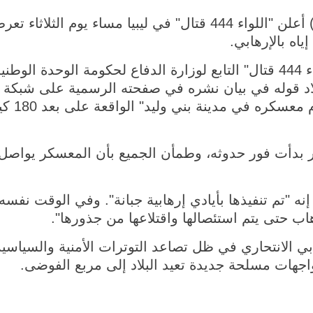
طرابلس 2 سبتمبر 2025 (شينخوا) أعلن "اللواء 444 قتال" في لي
ياه بالإرهابي.
نقلت وكالة الأنباء الليبية عن "اللواء 444 قتال" التابع لوزارة الدفاع لحكومة
لاد قوله في بيان نشره في صفحته الرسمية على شبكة ((
على تفجير
ر بدأت فور حدوثه، وطمأن الجميع بأن المعسكر يواصل 
نه "تم تنفيذها بأيادي إرهابية جبانة". وفي الوقت نفسه،
هاب حتى يتم استئصالها واقتلاعها من جذورها".
ابي الانتحاري في ظل تصاعد التوترات الأمنية والسياس
اجهات مسلحة جديدة تعيد البلاد إلى مربع الفوضى.