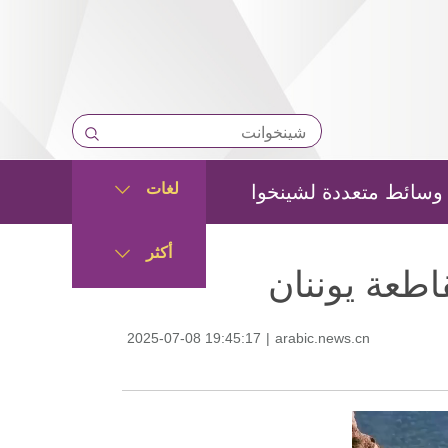
لغات
وسائط متعددة لشينخوا
أكثر
اطعة يوننان
2025-07-08 19:45:17
|
arabic.news.cn