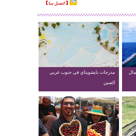
مال
مدرجات بايشويتاي في جنوب غربي
الصين